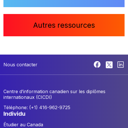
Autres ressources
Nous contacter
Centre d’information canadien sur les diplômes
internationaux (CICDI)
Téléphone: (+1) 416-962-9725
individu
Étudier au Canada