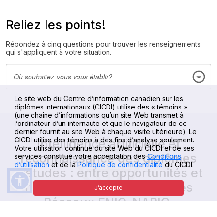
Reliez les points!
Répondez à cinq questions pour trouver les renseignements
qui s'appliquent à votre situation.
Le site web du Centre d’information canadien sur les
diplômes internationaux (CICDI) utilise des « témoins »
(une chaîne d’informations qu’un site Web transmet à
l’ordinateur d’un internaute et que le navigateur de ce
dernier fournit au site Web à chaque visite ultérieure). Le
CICDI utilise des témoins à des fins d’analyse seulement.
Intelligence artificielle et
Votre utilisation continue du site Web du CICDI et de ses
reconnaissance des diplômes
services constitue votre acceptation des
Conditions
d’utilisation
et de la
Politique de confidentialité
du CICDI.
d’études : entre opportunités et
risques, du point de vue des
J’accepte
Réseaux ENIC-NARIC.