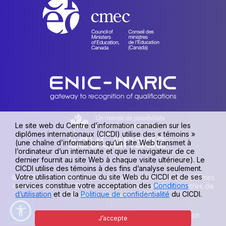
Le site web du Centre d’information canadien sur les
diplômes internationaux (CICDI) utilise des « témoins »
(une chaîne d’informations qu’un site Web transmet à
l’ordinateur d’un internaute et que le navigateur de ce
dernier fournit au site Web à chaque visite ultérieure). Le
CICDI utilise des témoins à des fins d’analyse seulement.
Votre utilisation continue du site Web du CICDI et de ses
© 1990-2026 Centre d’information canadien sur les diplômes
services constitue votre acceptation des
Conditions
internationaux (CICDI), une unité du Conseil des ministres de
d’utilisation
et de la
Politique de confidentialité
du CICDI.
l’Éducation (Canada) [CMEC].
Politique de confidentialité
|
Conditions d’utilisation
J’accepte