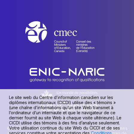
Le site web du Centre d’information canadien sur les
diplômes internationaux (CICDI) utilise des « témoins »
(une chaîne d’informations qu’un site Web transmet à
l’ordinateur d’un internaute et que le navigateur de ce
dernier fournit au site Web à chaque visite ultérieure). Le
CICDI utilise des témoins à des fins d’analyse seulement.
Votre utilisation continue du site Web du CICDI et de ses
© 1990-2026 Centre d’information canadien sur les diplômes
services constitue votre acceptation des
Conditions
internationaux (CICDI), une unité du Conseil des ministres de