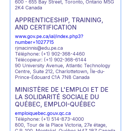
600 - 655 Bay Street, Toronto, Ontario M5G
2K4 Canada
APPRENTICESHIP, TRAINING,
AND CERTIFICATION
www.gov.pe.ca/ial/index.php3?
number=1027715
rjmacinnis@edu.pe.ca
Téléphone: (+1) 902-368-4460
Télécopieur: (+1) 902-368-6144
90 University Avenue, Atlantic Technology
Centre, Suite 212, Charlottetown, Île-du-
Prince-Édouard C1A 7N8 Canada
MINISTÈRE DE L'EMPLOI ET DE
LA SOLIDARITÉ SOCIALE DU
QUÉBEC, EMPLOI-QUÉBEC
emploiquebec.gouv.qc.ca
Téléphone: (+1) 514-873-4000
800, Tour de la Place Victoria, 27e étage,
C.P. 100, Montréal, Québec H4Z 1B7 Canada