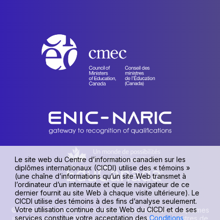
Le site web du Centre d’information canadien sur les
diplômes internationaux (CICDI) utilise des « témoins »
(une chaîne d’informations qu’un site Web transmet à
l’ordinateur d’un internaute et que le navigateur de ce
dernier fournit au site Web à chaque visite ultérieure). Le
CICDI utilise des témoins à des fins d’analyse seulement.
Votre utilisation continue du site Web du CICDI et de ses
© 1990-2026 Centre d’information canadien sur les diplômes
services constitue votre acceptation des
Conditions
internationaux (CICDI), une unité du Conseil des ministres de