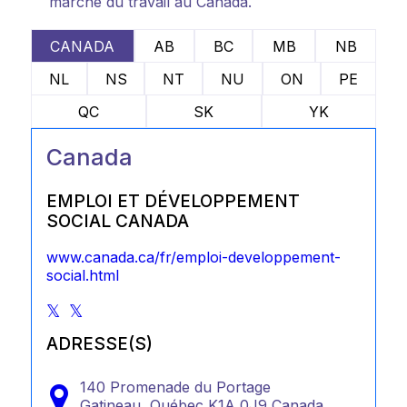
marché du travail au Canada.
CANADA
AB
BC
MB
NB
NL
NS
NT
NU
ON
PE
QC
SK
YK
Canada
EMPLOI ET DÉVELOPPEMENT
SOCIAL CANADA
www.canada.ca/fr/emploi-developpement-
social.html
ADRESSE(S)
140 Promenade du Portage
Gatineau,
Québec
K1A 0J9
Canada