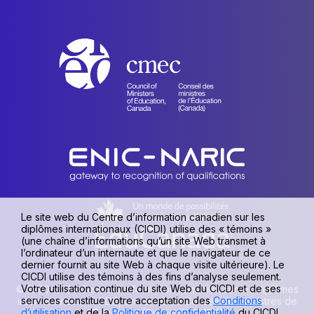
Le site web du Centre d’information canadien sur les
diplômes internationaux (CICDI) utilise des « témoins »
(une chaîne d’informations qu’un site Web transmet à
l’ordinateur d’un internaute et que le navigateur de ce
dernier fournit au site Web à chaque visite ultérieure). Le
CICDI utilise des témoins à des fins d’analyse seulement.
Votre utilisation continue du site Web du CICDI et de ses
© 1990-2026 Centre d’information canadien sur les diplômes
services constitue votre acceptation des
Conditions
internationaux (CICDI), une unité du Conseil des ministres de
d’utilisation
et de la
Politique de confidentialité
du CICDI.
l’Éducation (Canada) [CMEC].