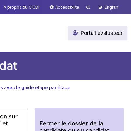
À propos du CICDI
Accessibilité
English
Portail évaluateur
idat
s avec le guide étape par étape
ion sur
 et
Fermer le dossier de la
e
candidate ou du candidat