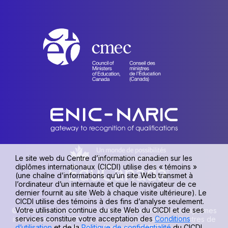
Le site web du Centre d’information canadien sur les
diplômes internationaux (CICDI) utilise des « témoins »
(une chaîne d’informations qu’un site Web transmet à
l’ordinateur d’un internaute et que le navigateur de ce
dernier fournit au site Web à chaque visite ultérieure). Le
CICDI utilise des témoins à des fins d’analyse seulement.
Votre utilisation continue du site Web du CICDI et de ses
© 1990-2026 Centre d’information canadien sur les diplômes
services constitue votre acceptation des
Conditions
internationaux (CICDI), une unité du Conseil des ministres de
d’utilisation
et de la
Politique de confidentialité
du CICDI.
l’Éducation (Canada) [CMEC].