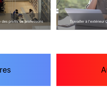
 des profils de professions
Travailler à l'extérieur
res
A