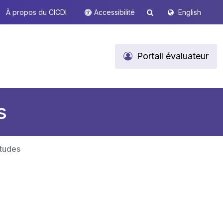
À propos du CICDI
Accessibilité
English
Portail évaluateur
s
études