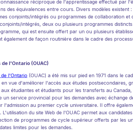
connaissance réciproque de l'apprentissage effectué par l'é
ons des équivalences entre cours. Divers modèles existent : 
mes conjoints/intégrés ou programmes de collaboration et di
onjoints/intégrés, deux ou plusieurs programmes distincts
gramme, qui est ensuite offert par un ou plusieurs établi
nt également de façon routinière dans le cadre des processu
 de l'Ontario (OUAC)
de l'Ontario
(OUAC) a été mis sur pied en 1971 dans le cadr
 en vue d'améliorer l'accès aux études postsecondaires, gr
e aux étudiantes et étudiants pour les transferts au Canada,
n service provincial pour les demandes avec échange de don
r l'admission au premier cycle universitaire. Il offre égal
. L'utilisation du site Web de l'OUAC permet aux candidate
tion de programmes de cycle supérieur offerts par les unive
 dates limites pour les demandes.