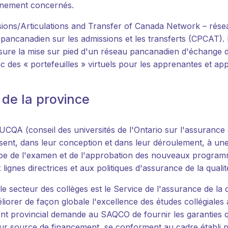
gnement concernés.
ons/Articulations and Transfer of Canada Network – rése
 pancanadien sur les admissions et les transferts (CPCAT). I
ure la mise sur pied d'un réseau pancanadien d'échange d
ec des « portefeuilles » virtuels pour les apprenantes et ap
 de la province
CQA (conseil des universités de l'Ontario sur l'assurance d
ssent, dans leur conception et dans leur déroulement, à un
pe de l'examen et de l'approbation des nouveaux programmes
ignes directrices et aux politiques d'assurance de la qualit
le secteur des collèges est le Service de l'assurance de la
améliorer de façon globale l'excellence des études collégia
t provincial demande au SAQCO de fournir les garanties qu'
ur source de financement, se conforment au cadre établi p