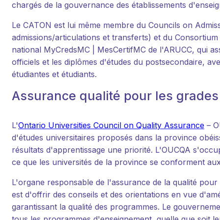
chargés de la gouvernance des établissements d'ensei
Le CATON est lui même membre du Councils on Admissi
admissions/articulations et transferts) et du Consortium
national MyCredsMC | MesCertifMC de l'ARUCC, qui ass
officiels et les diplômes d'études du postsecondaire, av
étudiantes et étudiants.
Assurance qualité pour les grades
L'
Ontario Universities Council on Quality Assurance
– OU
d'études universitaires proposés dans la province obéi
résultats d'apprentissage une priorité. L'OUCQA s'occu
ce que les universités de la province se conforment aux l
L'organe responsable de l'assurance de la qualité pour 
est d'offrir des conseils et des orientations en vue d'
garantissant la qualité des programmes. Le gouvernemen
tous les programmes d'enseignement, quelle que soit le