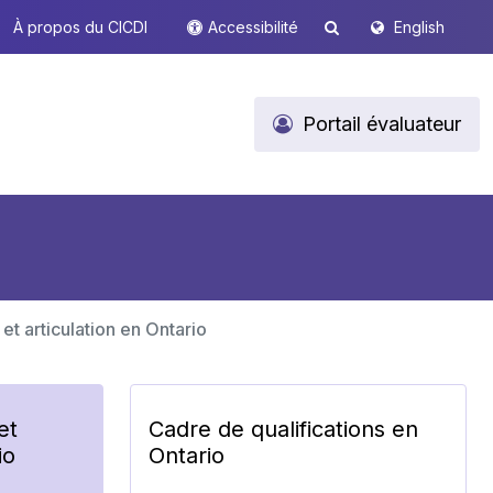
À propos du CICDI
Accessibilité
English
Portail évaluateur
 et articulation en Ontario
et
Cadre de qualifications en
io
Ontario