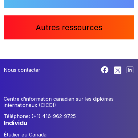
Autres ressources
Nous contacter
Centre d’information canadien sur les diplômes
internationaux (CICDI)
Téléphone: (+1) 416-962-9725
individu
Étudier au Canada