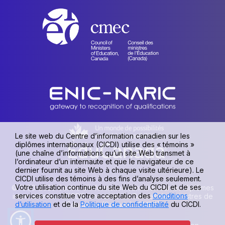
Le site web du Centre d’information canadien sur les
diplômes internationaux (CICDI) utilise des « témoins »
(une chaîne d’informations qu’un site Web transmet à
l’ordinateur d’un internaute et que le navigateur de ce
dernier fournit au site Web à chaque visite ultérieure). Le
CICDI utilise des témoins à des fins d’analyse seulement.
Votre utilisation continue du site Web du CICDI et de ses
© 1990-2026 Centre d’information canadien sur les diplômes
services constitue votre acceptation des
Conditions
internationaux (CICDI), une unité du Conseil des ministres de
d’utilisation
et de la
Politique de confidentialité
du CICDI.
l’Éducation (Canada) [CMEC].