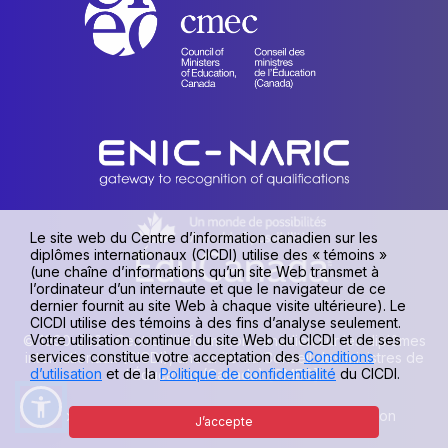
Le site web du Centre d’information canadien sur les
diplômes internationaux (CICDI) utilise des « témoins »
(une chaîne d’informations qu’un site Web transmet à
l’ordinateur d’un internaute et que le navigateur de ce
dernier fournit au site Web à chaque visite ultérieure). Le
CICDI utilise des témoins à des fins d’analyse seulement.
Votre utilisation continue du site Web du CICDI et de ses
© 1990-2026 Centre d’information canadien sur les diplômes
services constitue votre acceptation des
Conditions
internationaux (CICDI), une unité du Conseil des ministres de
d’utilisation
et de la
Politique de confidentialité
du CICDI.
l’Éducation (Canada) [CMEC].
Politique de confidentialité
|
Conditions d’utilisation
J’accepte