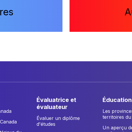
res
A
évaluatrice et
éducation
évaluateur
anada
Les province
territoires d
Évaluer un diplôme
u Canada
d'études
Un aperçu de