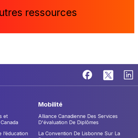
utres ressources
mobilité
s et
Alliance Canadienne Des Services
u Canada
D'évaluation De Diplômes
 l’éducation
La Convention De Lisbonne Sur La